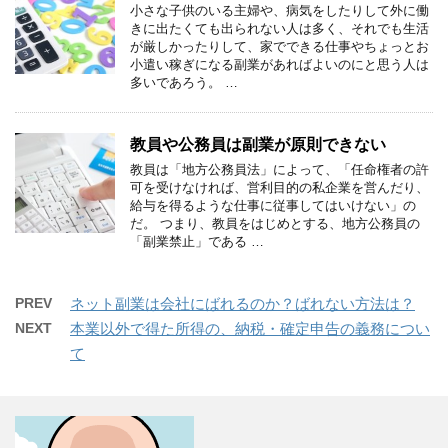
小さな子供のいる主婦や、病気をしたりして外に働
きに出たくても出られない人は多く、それでも生活
が厳しかったりして、家でできる仕事やちょっとお
小遣い稼ぎになる副業があればよいのにと思う人は
多いであろう。 …
教員や公務員は副業が原則できない
教員は「地方公務員法」によって、「任命権者の許
可を受けなければ、営利目的の私企業を営んだり、
給与を得るような仕事に従事してはいけない」の
だ。 つまり、教員をはじめとする、地方公務員の
「副業禁止」である …
PREV
ネット副業は会社にばれるのか？ばれない方法は？
NEXT
本業以外で得た所得の、納税・確定申告の義務につい
て