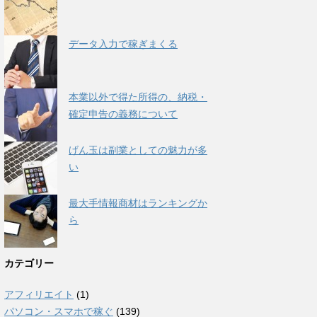
データ入力で稼ぎまくる
本業以外で得た所得の、納税・
確定申告の義務について
げん玉は副業としての魅力が多
い
最大手情報商材はランキングか
ら
カテゴリー
アフィリエイト
(1)
パソコン・スマホで稼ぐ
(139)