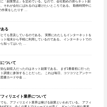
定に「副業禁止」を定めている。なので、会社勤めの傍らネット副
、それが会社にばれるのは避けたいところである。 勤務時間中に
の作業をしたりす …
である
とても普及しているのである。 実際にわたしもインターネットを
ット端末から手軽に利用しているのである。 インターネットでの
ら知ってはいた …
業について
効な副収入だったのはネット副業である。 まず1番最初に行った
ト調査に参加することだった。 これは毎日、コツコツとアンケー
図書カードや金 …
アフィリエイト業界について
でも、アフィリエイト業界は稼げる副業といわれている。 アフィ
株やFXは、全くの素人ではハードルが高く、ギャンブル的な要素