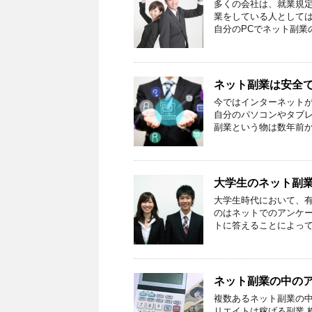
多くの会社は、就業規
業をしている人としては
自分のPCでネット副業
ネット副業は安全
今ではインターネットが
自分のパソコンやタブレ
副業という物は数年前か
大学生のネット副
大学生時代において、有
のはネットでのアンケー
トに答えることによって
ネット副業の中の
複数あるネット副業の中
リエイトは稼げる副業 