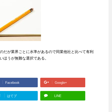
のだが業界ごとに水準があるので同業他社と比べて有利
いほうが無難な選択である。
Facebook
Google+
!
はてブ
LINE