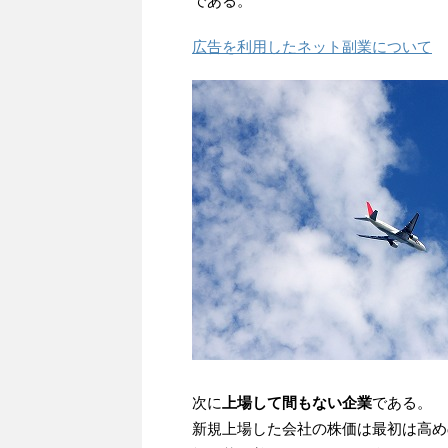
である。
広告を利用したネット副業について
次に
上場して間もない企業
である。
新規上場した会社の株価は最初は高め