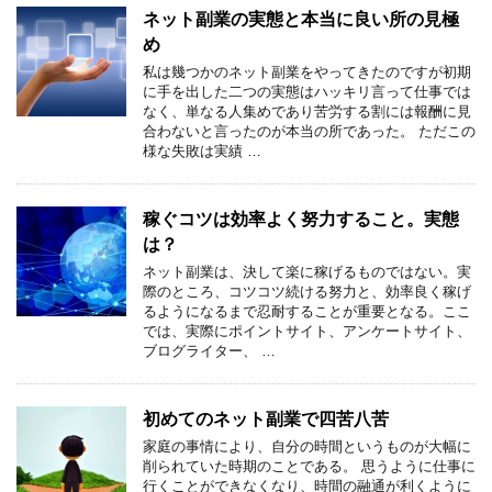
ネット副業の実態と本当に良い所の見極
め
私は幾つかのネット副業をやってきたのですが初期
に手を出した二つの実態はハッキリ言って仕事では
なく、単なる人集めであり苦労する割には報酬に見
合わないと言ったのが本当の所であった。 ただこの
様な失敗は実績 …
稼ぐコツは効率よく努力すること。実態
は？
ネット副業は、決して楽に稼げるものではない。実
際のところ、コツコツ続ける努力と、効率良く稼げ
るようになるまで忍耐することが重要となる。ここ
では、実際にポイントサイト、アンケートサイト、
ブログライター、 …
初めてのネット副業で四苦八苦
家庭の事情により、自分の時間というものが大幅に
削られていた時期のことである。 思うように仕事に
行くことができなくなり、時間の融通が利くように