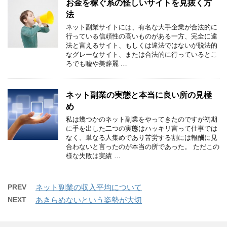
お金を稼ぐ系の怪しいサイトを見抜く方
法
ネット副業サイトには、有名な大手企業が合法的に
行っている信頼性の高いものがある一方、完全に違
法と言えるサイト、もしくは違法ではないが脱法的
なグレーなサイト、または合法的に行っているとこ
ろでも嘘や美辞麗 …
ネット副業の実態と本当に良い所の見極
め
私は幾つかのネット副業をやってきたのですが初期
に手を出した二つの実態はハッキリ言って仕事では
なく、単なる人集めであり苦労する割には報酬に見
合わないと言ったのが本当の所であった。 ただこの
様な失敗は実績 …
PREV
ネット副業の収入平均について
NEXT
あきらめないという姿勢が大切