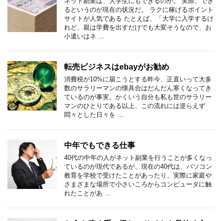
ネット副業は、大学生にもできるのか。 実際、でき
るというのが現在の状況だ。 ラクに稼げるポイント
サイトが人気である たとえば、「大学に入学するけ
れど、親は学費を出すだけでも大変そうなので、お
小遣いはネ …
転売ビジネスはebayがお勧め
消費税が10%に届こうとする昨今、正直いって大多
数のサラリーマンの懐具合はだんだん寒くなってき
ているのが事実。かくいう自分も私も世のサラリー
マンのひとりである以上、この流れには逆らえず
悶々とした日々を …
中年でもできる仕事
40代の中年の人がネット副業を行うことが多くなっ
ているのが現代であるが、現在の40代は、パソコン
教育を学校で受けたことがあったり、実際に家庭や
さまざまな場所で小さいころからコンピュータに触
れたことがあ …