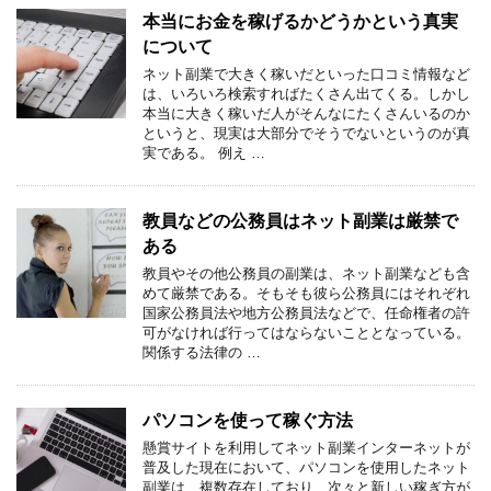
本当にお金を稼げるかどうかという真実
について
ネット副業で大きく稼いだといった口コミ情報など
は、いろいろ検索すればたくさん出てくる。しかし
本当に大きく稼いだ人がそんなにたくさんいるのか
というと、現実は大部分でそうでないというのが真
実である。 例え …
教員などの公務員はネット副業は厳禁で
ある
教員やその他公務員の副業は、ネット副業なども含
めて厳禁である。そもそも彼ら公務員にはそれぞれ
国家公務員法や地方公務員法などで、任命権者の許
可がなければ行ってはならないこととなっている。
関係する法律の …
パソコンを使って稼ぐ方法
懸賞サイトを利用してネット副業インターネットが
普及した現在において、パソコンを使用したネット
副業は、複数存在しており、次々と新しい稼ぎ方が