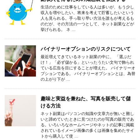
生活のために仕事をしている人は多いが、もう少し
収入を増やしたい、将来を考えて貯蓄したいという
人も見られる。手っ取り早い方法を誰もが考えるも
のだが、その方法の一つとして、ネット副業などが
挙げられる。 ネ …
バイナリーオプションのリスクについて
最近増えてきているネット副業の中に、 「選ぶだ
け！」「必ず儲かる」といったうたい文句で飾られ
ている広告を目にすることが増えた。 バイナリーオ
プションである。 バイナリーオプションとは、為替
の上がり下が …
趣味と実益を兼ねた、写真を販売して儲
ける方法
ネット副業はパソコンの知識や文章力が無いと難し
いと諦めていたときに見つけたのが写真の販売であ
る。いろいろなホームページやネットの記事に掲載
されているイメージ画像の多くは画像を集めたサイ
トから購入して使 …